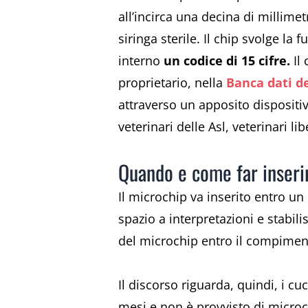
all’incirca una decina di millimet
siringa sterile. Il chip svolge la 
interno
un codice di 15 cifre.
Il
proprietario, nella
Banca dati d
attraverso un apposito dispositiv
veterinari delle Asl, veterinari l
Quando e come far inserir
Il microchip va inserito entro un
spazio a interpretazioni e stabil
del microchip entro il compime
Il discorso riguarda, quindi, i 
mesi e non è provvisto di microc