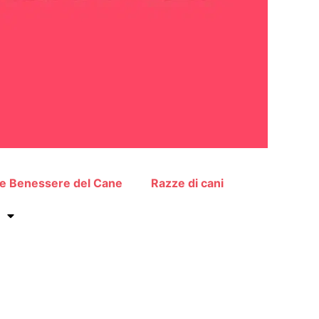
 e Benessere del Cane
Razze di cani