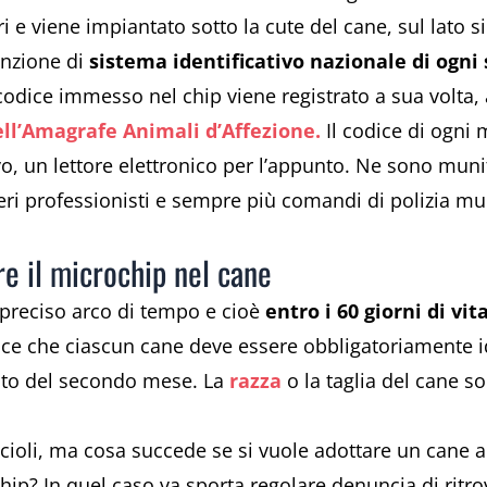
ri e viene impiantato sotto la cute del cane, sul lato 
funzione di
sistema identificativo nazionale di ogni
 codice immesso nel chip viene registrato a sua volta, 
ell’Amagrafe Animali d’Affezione.
Il codice di ogni 
o, un lettore elettronico per l’appunto. Ne sono muniti
iberi professionisti e sempre più comandi di polizia mun
e il microchip nel cane
 preciso arco di tempo e cioè
entro i 60 giorni di vit
isce che ciascun cane deve essere obbligatoriamente i
nto del secondo mese. La
razza
o la taglia del cane so
cuccioli, ma cosa succede se si vuole adottare un can
hip? In quel caso va sporta regolare denuncia di ritr