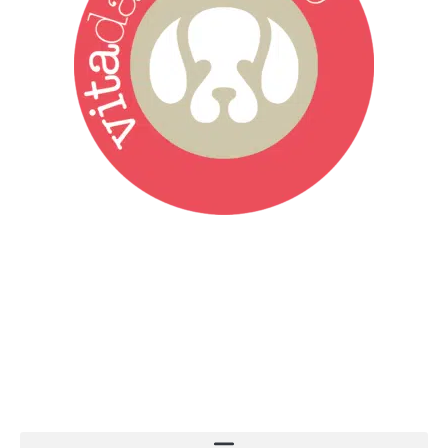
Vita da Cani è la testata giornalistica online punto di riferimento
dell’informazione a tutto tondo sul mondo del cane. Una redazione
giovane e dinamica, sempre sul pezzo, attenta osservatrice di tutto
quel che accade attorno al nostro amico a 4 zampe. News,
approfondimenti, informazione, interviste. Sempre con il cane al
centro del mondo. Online dal 2007. Testata giornalistica registrata
presso il Tribunale di Ancona al nr. 2988/2023. Direttore
Responsabile Roberto Ceccarelli.