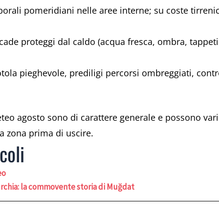
porali pomeridiani nelle aree interne; su coste tirrenic
ecade proteggi dal caldo (acqua fresca, ombra, tappetini
otola pieghevole, prediligi percorsi ombreggiati, contr
meteo agosto sono di carattere generale e possono var
a zona prima di uscire.
coli
eo
urchia: la commovente storia di Muğdat