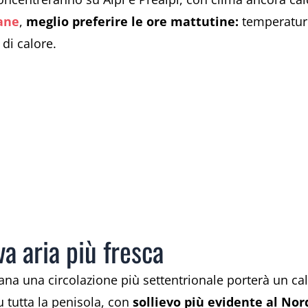
ane
,
meglio preferire le ore mattutine:
temperature
 di calore.
a aria più fresca
ana una circolazione più settentrionale porterà un ca
 tutta la penisola, con
sollievo più evidente al Nor