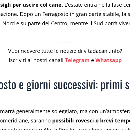
igli per uscire col cane.
L’estate entra nella fase c
azione. Dopo un Ferragosto in gran parte stabile, la
l Nord e su parte del Centro, mentre il Sud potrà vive
---------
Vuoi ricevere tutte le notizie di vitadacani.info?
Iscriviti ai nostri canali
Telegram
e
Whatsapp
---------
osto e giorni successivi: primi s
 rimarrà generalmente soleggiato, ma con un’atmosfera 
 pomeridiane, saranno
possibili rovesci
o
brevi temp
concentreranno su Alpi e Prealpi, con clima ancora cal