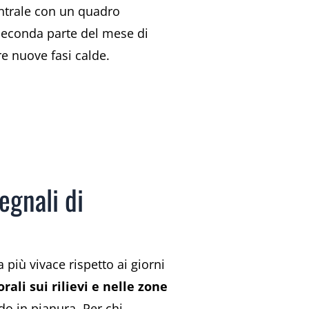
entrale con un quadro
 seconda parte del mese di
re nuove fasi calde.
egnali di
più vivace rispetto ai giorni
orali
sui rilievi e nelle zone
do in pianura. Per chi