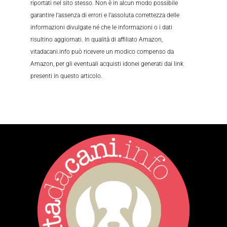
riportati nel sito stesso. Non è in alcun modo possibile
garantire l’assenza di errori e l’assoluta correttezza delle
informazioni divulgate né che le informazioni o i dati
risultino aggiornati. In qualità di affiliato Amazon,
vitadacani.info può ricevere un modico compenso da
Amazon, per gli eventuali acquisti idonei generati dai link
presenti in questo articolo.