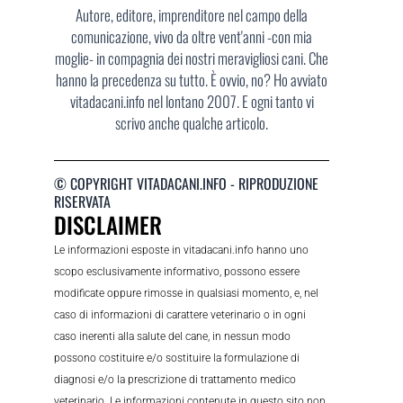
Autore, editore, imprenditore nel campo della
comunicazione, vivo da oltre vent'anni -con mia
moglie- in compagnia dei nostri meravigliosi cani. Che
hanno la precedenza su tutto. È ovvio, no? Ho avviato
vitadacani.info nel lontano 2007. E ogni tanto vi
scrivo anche qualche articolo.
© COPYRIGHT VITADACANI.INFO - RIPRODUZIONE
RISERVATA
DISCLAIMER
Le informazioni esposte in vitadacani.info hanno uno
scopo esclusivamente informativo, possono essere
modificate oppure rimosse in qualsiasi momento, e, nel
caso di informazioni di carattere veterinario o in ogni
caso inerenti alla salute del cane, in nessun modo
possono costituire e/o sostituire la formulazione di
diagnosi e/o la prescrizione di trattamento medico
veterinario. Le informazioni contenute in questo sito non