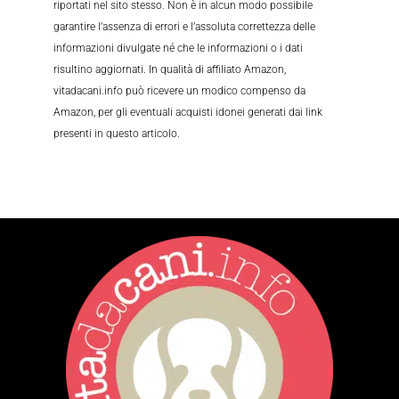
riportati nel sito stesso. Non è in alcun modo possibile
garantire l’assenza di errori e l’assoluta correttezza delle
informazioni divulgate né che le informazioni o i dati
risultino aggiornati. In qualità di affiliato Amazon,
vitadacani.info può ricevere un modico compenso da
Amazon, per gli eventuali acquisti idonei generati dai link
presenti in questo articolo.