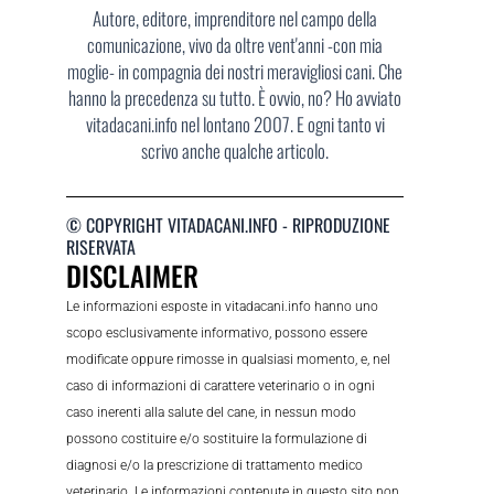
Autore, editore, imprenditore nel campo della
comunicazione, vivo da oltre vent'anni -con mia
moglie- in compagnia dei nostri meravigliosi cani. Che
hanno la precedenza su tutto. È ovvio, no? Ho avviato
vitadacani.info nel lontano 2007. E ogni tanto vi
scrivo anche qualche articolo.
© COPYRIGHT VITADACANI.INFO - RIPRODUZIONE
RISERVATA
DISCLAIMER
Le informazioni esposte in vitadacani.info hanno uno
scopo esclusivamente informativo, possono essere
modificate oppure rimosse in qualsiasi momento, e, nel
caso di informazioni di carattere veterinario o in ogni
caso inerenti alla salute del cane, in nessun modo
possono costituire e/o sostituire la formulazione di
diagnosi e/o la prescrizione di trattamento medico
veterinario. Le informazioni contenute in questo sito non