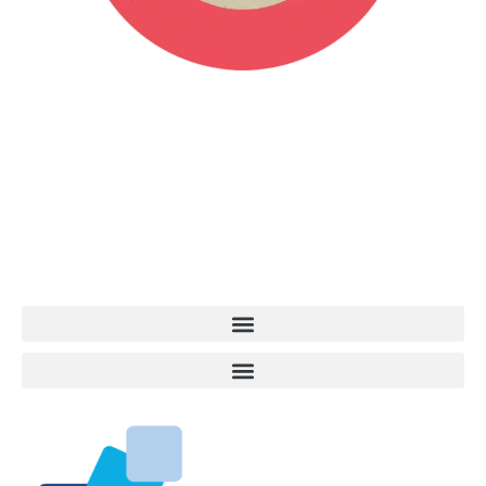
Vita da Cani è la testata giornalistica online punto di riferimento
dell’informazione a tutto tondo sul mondo del cane. Una redazione
giovane e dinamica, sempre sul pezzo, attenta osservatrice di tutto
quel che accade attorno al nostro amico a 4 zampe. News,
approfondimenti, informazione, interviste. Sempre con il cane al
centro del mondo. Online dal 2007. Testata giornalistica registrata
presso il Tribunale di Ancona al nr. 2988/2023. Direttore
Responsabile Roberto Ceccarelli.