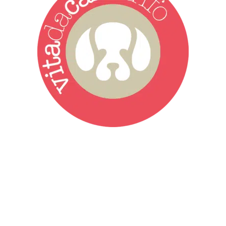
Vita da Cani è la testata giornalistica online punto di riferimento
dell’informazione a tutto tondo sul mondo del cane. Una redazione
giovane e dinamica, sempre sul pezzo, attenta osservatrice di tutto
quel che accade attorno al nostro amico a 4 zampe. News,
approfondimenti, informazione, interviste. Sempre con il cane al
centro del mondo. Online dal 2007. Testata giornalistica registrata
presso il Tribunale di Ancona al nr. 2988/2023. Direttore
Responsabile Roberto Ceccarelli.