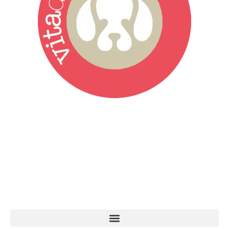
Vita da Cani è la testata giornalistica online punto di riferimento
dell’informazione a tutto tondo sul mondo del cane. Una redazione
giovane e dinamica, sempre sul pezzo, attenta osservatrice di tutto
quel che accade attorno al nostro amico a 4 zampe. News,
approfondimenti, informazione, interviste. Sempre con il cane al
centro del mondo. Online dal 2007. Testata giornalistica registrata
presso il Tribunale di Ancona al nr. 2988/2023. Direttore
Responsabile Roberto Ceccarelli.