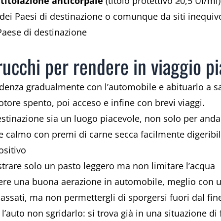
a
titolazione anticorpale
(titolo protettivo ≥0,5 Ul/ml)
li dei Paesi di destinazione o comunque da siti inequi
 Paese di destinazione
trucchi per rendere in viaggio pi
denza gradualmente con l’automobile e abituarlo a sali
otore spento, poi acceso e infine con brevi viaggi.
 destinazione sia un luogo piacevole, non solo per and
 calmo con premi di carne secca facilmente digeribil
ositivo
strare solo un pasto leggero ma non limitare l’acqua
re una buona aerazione in automobile, meglio con un 
assati, ma non permettergli di sporgersi fuori dal f
l’auto non sgridarlo: si trova già in una situazione di 