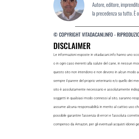
Autore, editore, imprendit
la precedenza su tutto. È o
© COPYRIGHT VITADACANI.INFO - RIPRODUZI
DISCLAIMER
Le informazioni esposte in vitadacani.info hanno uno sc
o in ogni caso inerenti alla salute del cane, in nessun m
questo sito non intendono e non devono in alcun modo andar
sempre il parere del proprio veterinario e/o quello dei medi
sito è assolutamente necessario e assolutamente indispensabi
soggetti in qualsiasi modo connessi al sito, saranno respon
assume alcuna responsabilità in merito al cattivo uso che gl
possibile garantire l’assenza di errori e l’assoluta corrett
compenso da Amazon, per gli eventuali acquisti idonei gene