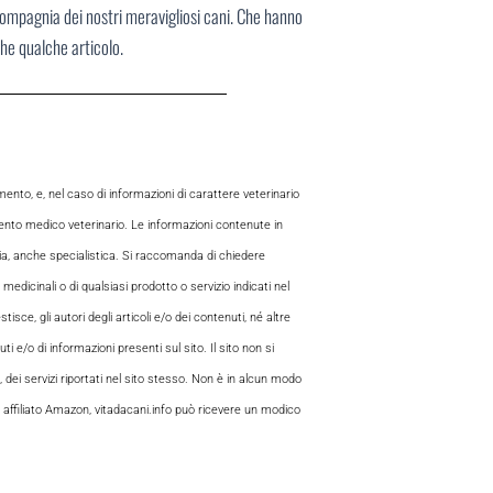
compagnia dei nostri meravigliosi cani. Che hanno
che qualche articolo.
to, e, nel caso di informazioni di carattere veterinario
mento medico veterinario. Le informazioni contenute in
aria, anche specialistica. Si raccomanda di chiedere
 medicinali o di qualsiasi prodotto o servizio indicati nel
sce, gli autori degli articoli e/o dei contenuti, né altre
 e/o di informazioni presenti sul sito. Il sito non si
, dei servizi riportati nel sito stesso. Non è in alcun modo
 di affiliato Amazon, vitadacani.info può ricevere un modico