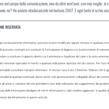
ore nel campo della comunicazione, vivo da oltre vent'anni -con mia moglie- in 
vvio, no? Ho avviato vitadacani.info nel lontano 2007. E ogni tanto vi scrivo an
ONE RISERVATA
opo esclusivamente informativo, possono essere modificate oppure rimosse in qualsiasi momen
odo possono costituire e/o sostituire la formulazione di diagnosi e/o la prescrizione di tratta
e a sostituire il rapporto diretto tra il veterinario e il padrone del cane o la visita veterin
ci veterinari specialisti in merito a qualsiasi indicazione riportata nel sito stesso. Per l’uso di
le consultare il proprio veterinario. In nessun caso il sito, il Direttore, l’Editore che lo gesti
sabili di qualsiasi eventuale danno anche solo ipoteticamente collegabile all’uso dei contenuti
i utenti o i visitatori del sito potrebbero fare delle indicazioni, dei suggerimenti, dei prodotti
ezza delle informazioni divulgate né che le informazioni o i dati risultino aggiornati. In qualità
rati dai link presenti in questo articolo.