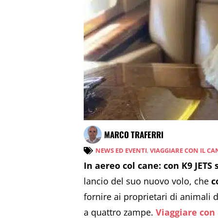
MARCO TRAFERRI
NEWS ED EVENTI
,
VIAGGIARE CON IL CA
In aereo col cane: con K9 JETS s
lancio del suo nuovo volo, che
c
fornire ai proprietari di animali
a quattro zampe.
Viaggiare con