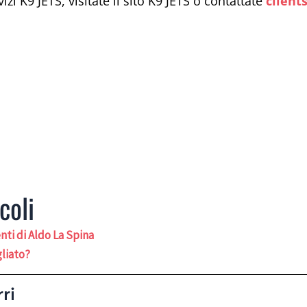
izi K9 JETS, visitate il sito K9 JETS o contattate
client
coli
nti di Aldo La Spina
gliato?
ri