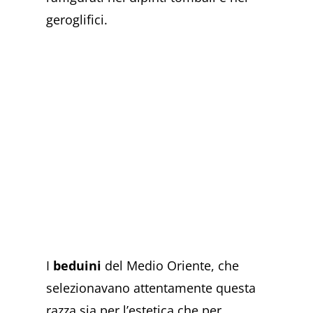
geroglifici.
I
beduini
del Medio Oriente, che
selezionavano attentamente questa
razza sia per l’estetica che per