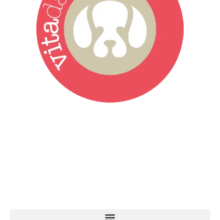
Vita da Cani è la testata giornalistica online punto di riferimento
dell’informazione a tutto tondo sul mondo del cane. Una redazione
giovane e dinamica, sempre sul pezzo, attenta osservatrice di tutto
quel che accade attorno al nostro amico a 4 zampe. News,
approfondimenti, informazione, interviste. Sempre con il cane al
centro del mondo. Online dal 2007. Testata giornalistica registrata
presso il Tribunale di Ancona al nr. 2988/2023. Direttore
Responsabile Roberto Ceccarelli.