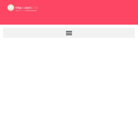
Vai
al
contenuto