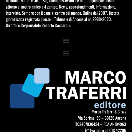
dinamica, sempre sul pezzo, attenta osservatrice di tutto quel che accade
attorno al nostro amico a 4 zampe. News, approfondimenti, informazione,
interviste. Sempre con il cane al centro del mondo. Online dal 2007. Testata
giornalistica registrata presso il Tribunale di Ancona al nr. 2988/2023.
Direttore Responsabile Roberto Ceccarelli.
Marco Traferri & C. sas
Via Scrima, 59 – 60126 Ancona
IT02407030424 – REA AN184963
N° Iscrizione al ROC 42296