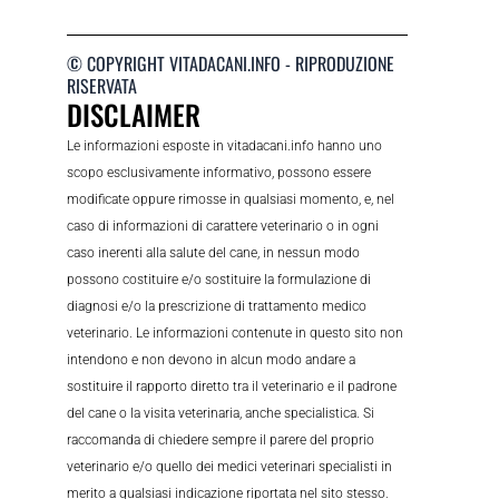
© COPYRIGHT VITADACANI.INFO - RIPRODUZIONE
RISERVATA
DISCLAIMER
Le informazioni esposte in vitadacani.info hanno uno
scopo esclusivamente informativo, possono essere
modificate oppure rimosse in qualsiasi momento, e, nel
caso di informazioni di carattere veterinario o in ogni
caso inerenti alla salute del cane, in nessun modo
possono costituire e/o sostituire la formulazione di
diagnosi e/o la prescrizione di trattamento medico
veterinario. Le informazioni contenute in questo sito non
intendono e non devono in alcun modo andare a
sostituire il rapporto diretto tra il veterinario e il padrone
del cane o la visita veterinaria, anche specialistica. Si
raccomanda di chiedere sempre il parere del proprio
veterinario e/o quello dei medici veterinari specialisti in
merito a qualsiasi indicazione riportata nel sito stesso.