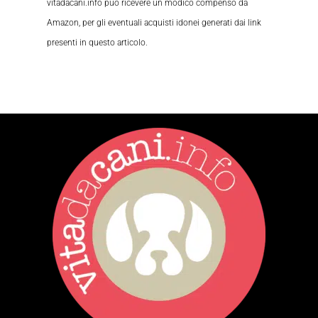
vitadacani.info può ricevere un modico compenso da
Amazon, per gli eventuali acquisti idonei generati dai link
presenti in questo articolo.