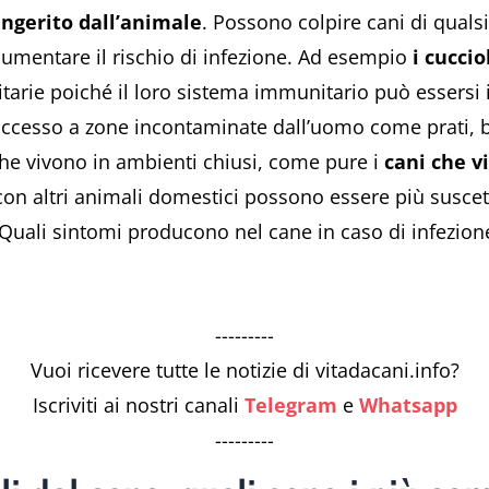
ingerito dall’animale
.
Possono colpire cani di qualsi
 aumentare il rischio di infezione. Ad esempio
i
cucciol
itarie poiché il loro sistema immunitario può essersi 
ccesso a zone incontaminate dall’uomo come prati, 
 che vivono in ambienti chiusi, come pure i
cani che v
n altri animali domestici possono essere più suscettib
 Quali sintomi producono nel cane in caso di infezion
---------
Vuoi ricevere tutte le notizie di vitadacani.info?
Iscriviti ai nostri canali
Telegram
e
Whatsapp
---------