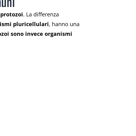
muni
e
protozoi
.
La differenza
smi pluricellulari
, hanno una
ozoi sono invece organismi