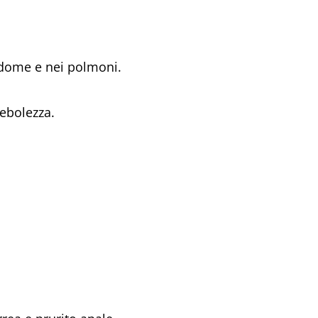
ddome e nei polmoni.
debolezza.