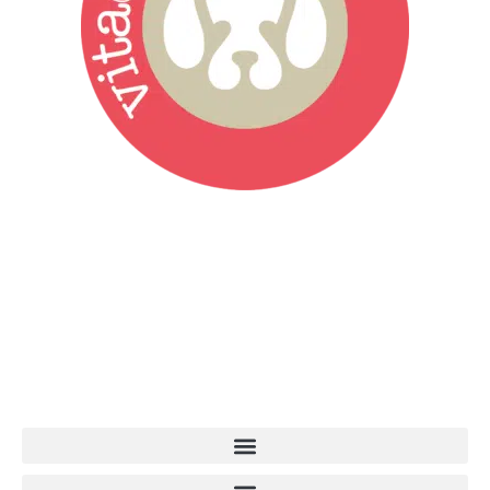
Vita da Cani è la testata giornalistica online punto di riferimento
dell’informazione a tutto tondo sul mondo del cane. Una redazione
giovane e dinamica, sempre sul pezzo, attenta osservatrice di tutto
quel che accade attorno al nostro amico a 4 zampe. News,
approfondimenti, informazione, interviste. Sempre con il cane al
centro del mondo. Online dal 2007. Testata giornalistica registrata
presso il Tribunale di Ancona al nr. 2988/2023. Direttore
Responsabile Roberto Ceccarelli.