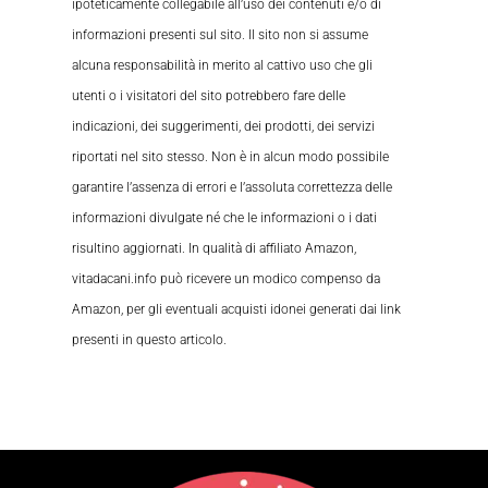
ipoteticamente collegabile all’uso dei contenuti e/o di
informazioni presenti sul sito. Il sito non si assume
alcuna responsabilità in merito al cattivo uso che gli
utenti o i visitatori del sito potrebbero fare delle
indicazioni, dei suggerimenti, dei prodotti, dei servizi
riportati nel sito stesso. Non è in alcun modo possibile
garantire l’assenza di errori e l’assoluta correttezza delle
informazioni divulgate né che le informazioni o i dati
risultino aggiornati. In qualità di affiliato Amazon,
vitadacani.info può ricevere un modico compenso da
Amazon, per gli eventuali acquisti idonei generati dai link
presenti in questo articolo.