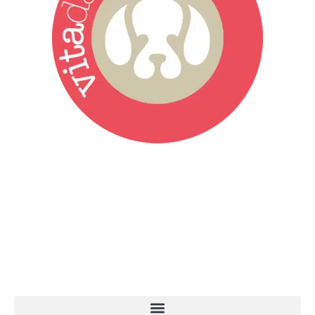
Vita da Cani è la testata giornalistica online punto di riferimento
dell’informazione a tutto tondo sul mondo del cane. Una redazione
giovane e dinamica, sempre sul pezzo, attenta osservatrice di tutto
quel che accade attorno al nostro amico a 4 zampe. News,
approfondimenti, informazione, interviste. Sempre con il cane al
centro del mondo. Online dal 2007. Testata giornalistica registrata
presso il Tribunale di Ancona al nr. 2988/2023. Direttore
Responsabile Roberto Ceccarelli.