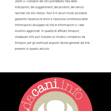
utenti o i visitatori del sito potrebbero fare delle
indicazioni, dei suggerimenti, dei prodotti, dei servizi
riportati nel sito stesso. Non è in alcun modo possibile
garantire l’assenza di errori e l’assoluta correttezza delle
informazioni divulgate né che le informazioni o i dati
risultino aggiornati. In qualità di affiliato Amazon,
vitadacani.info può ricevere un modico compenso da
Amazon, per gli eventuali acquisti idonei generati dai link
presenti in questo articolo.