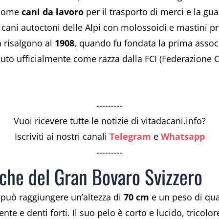
i come
cani da lavoro
per il trasporto di merci e la gu
di cani autoctoni delle Alpi con molossoidi e mastini p
a risalgono al
1908
, quando fu fondata la prima associa
iuto ufficialmente come razza dalla FCI (Federazione C
---------
Vuoi ricevere tutte le notizie di vitadacani.info?
Iscriviti ai nostri canali
Telegram
e
Whatsapp
---------
iche del Gran Bovaro Svizzero
 può raggiungere un’altezza di
70 cm
e un peso di qu
e e denti forti. Il suo pelo è corto e lucido, tricolor