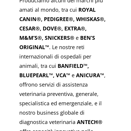
Produciamo alcuni dei marchi più
amati al mondo, tra cui
ROYAL
CANIN®, PEDIGREE®, WHISKAS®,
CESAR®, DOVE®, EXTRA®,
M&M’S®, SNICKERS®
e
BEN’S
ORIGINAL™
. Le nostre reti
internazionali di ospedali per
animali, tra cui
BANFIELD™,
BLUEPEARL™, VCA™
e
ANICURA™
,
offrono servizi di assistenza
veterinaria preventiva, generale,
specialistica ed emergenziale, e il
nostro business globale di
diagnostica veterinaria
ANTECH®