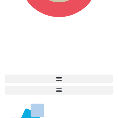
Vita da Cani è la testata giornalistica online punto di riferimento
dell’informazione a tutto tondo sul mondo del cane. Una redazione
giovane e dinamica, sempre sul pezzo, attenta osservatrice di tutto
quel che accade attorno al nostro amico a 4 zampe. News,
approfondimenti, informazione, interviste. Sempre con il cane al
centro del mondo. Online dal 2007. Testata giornalistica registrata
presso il Tribunale di Ancona al nr. 2988/2023. Direttore
Responsabile Roberto Ceccarelli.