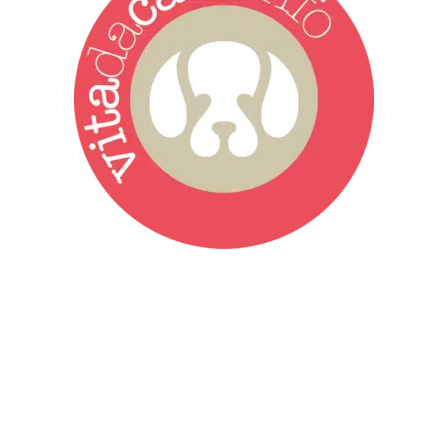
Vita da Cani è la testata giornalistica online punto di riferimento
dell’informazione a tutto tondo sul mondo del cane. Una redazione
giovane e dinamica, sempre sul pezzo, attenta osservatrice di tutto
quel che accade attorno al nostro amico a 4 zampe. News,
approfondimenti, informazione, interviste. Sempre con il cane al
centro del mondo. Online dal 2007. Testata giornalistica registrata
presso il Tribunale di Ancona al nr. 2988/2023. Direttore
Responsabile Roberto Ceccarelli.