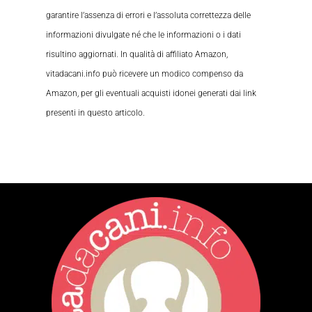
garantire l’assenza di errori e l’assoluta correttezza delle
informazioni divulgate né che le informazioni o i dati
risultino aggiornati. In qualità di affiliato Amazon,
vitadacani.info può ricevere un modico compenso da
Amazon, per gli eventuali acquisti idonei generati dai link
presenti in questo articolo.