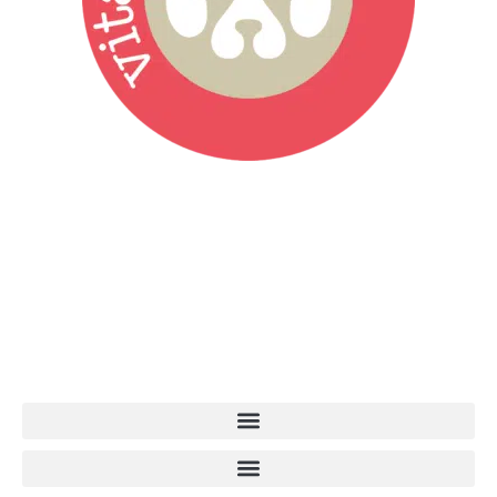
Vita da Cani è la testata giornalistica online punto di riferimento
dell’informazione a tutto tondo sul mondo del cane. Una redazione
giovane e dinamica, sempre sul pezzo, attenta osservatrice di tutto
quel che accade attorno al nostro amico a 4 zampe. News,
approfondimenti, informazione, interviste. Sempre con il cane al
centro del mondo. Online dal 2007. Testata giornalistica registrata
presso il Tribunale di Ancona al nr. 2988/2023. Direttore
Responsabile Roberto Ceccarelli.