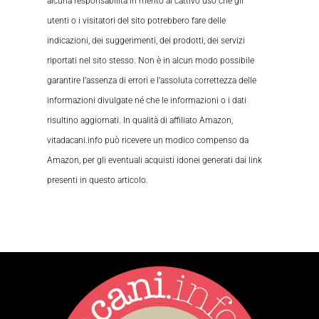
alcuna responsabilità in merito al cattivo uso che gli
utenti o i visitatori del sito potrebbero fare delle
indicazioni, dei suggerimenti, dei prodotti, dei servizi
riportati nel sito stesso. Non è in alcun modo possibile
garantire l’assenza di errori e l’assoluta correttezza delle
informazioni divulgate né che le informazioni o i dati
risultino aggiornati. In qualità di affiliato Amazon,
vitadacani.info può ricevere un modico compenso da
Amazon, per gli eventuali acquisti idonei generati dai link
presenti in questo articolo.