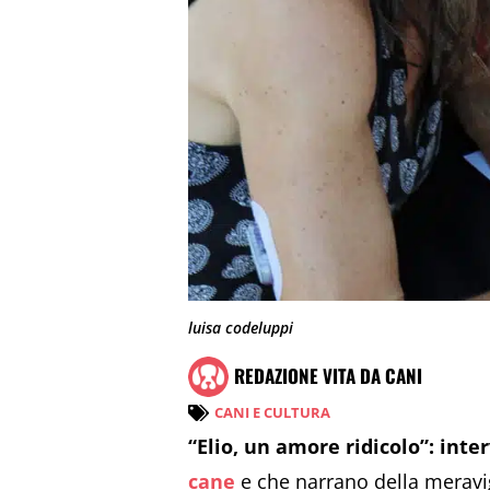
luisa codeluppi
REDAZIONE VITA DA CANI
CANI E CULTURA
“Elio, un amore ridicolo”: inter
cane
e che narrano della meravig