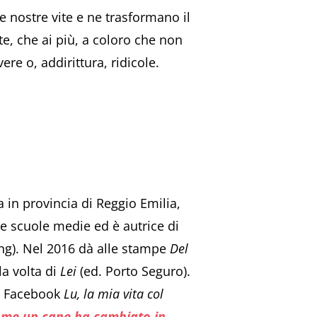
e nostre vite e ne trasformano il
te, che ai più, a coloro che non
re o, addirittura, ridicole.
a in provincia di Reggio Emilia,
le scuole medie ed è autrice di
ng). Nel 2016 dà alle stampe
Del
la volta di
Lei
(ed. Porto Seguro).
ina Facebook
Lu, la mia vita col
Come un cane ha cambiato in