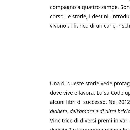
compagno a quattro zampe. Sono st
corso, le storie, i destini, intro
vivono al fianco di un cane, risch
Una di queste storie vede prota
dove vive e lavora, Luisa Codelup
alcuni libri di successo. Nel 201
diabete, dell’amore e di altre brici
Vincitrice di diversi premi in var
diabete 1
e l’omonima pagina Inst