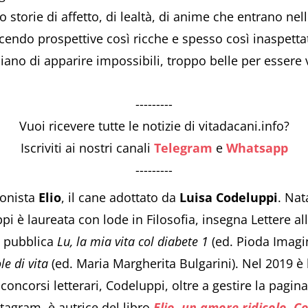
orie di affetto, di lealtà, di anime che entrano nell
ducendo prospettive così ricche e spesso così inaspetta
iano di apparire impossibili, troppo belle per essere ve
---------
Vuoi ricevere tutte le notizie di vitadacani.info?
Iscriviti ai nostri canali
Telegram
e
Whatsapp
---------
gonista
Elio
, il cane adottato da
Luisa Codeluppi
. Nat
pi è laureata con lode in Filosofia, insegna Lettere al
2 pubblica
Lu, la mia vita col diabete 1
(ed. Pioda Imagi
ole di vita
(ed. Maria Margherita Bulgarini). Nel 2019 è 
i concorsi letterari, Codeluppi, oltre a gestire la pag
agram, è autrice del libro
Elio, un amore ridicolo. 