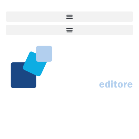
Marco Traferri & C. sas
Via Scrima, 59 – 60126 Ancona
IT02407030424 – REA AN184963
N° Iscrizione al ROC 42296
info@marcotraferrieditore.com
info@vitadacani.info