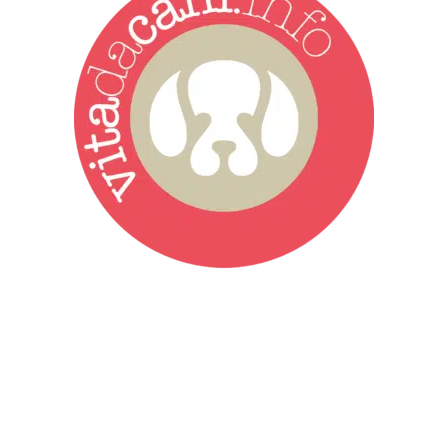
Vita da Cani è la testata giornalistica online punto di riferimento
dell’informazione a tutto tondo sul mondo del cane. Una redazione
giovane e dinamica, sempre sul pezzo, attenta osservatrice di tutto
quel che accade attorno al nostro amico a 4 zampe. News,
approfondimenti, informazione, interviste. Sempre con il cane al
centro del mondo. Online dal 2007. Testata giornalistica registrata
presso il Tribunale di Ancona al nr. 2988/2023. Direttore
Responsabile Roberto Ceccarelli.