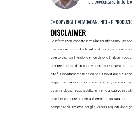
la precedenza su tutto. È o
© COPYRIGHT VITADACANI.INFO - RIPRODUZI
DISCLAIMER
Le informazioni esposte in vitadacani.info hanno uno sc
o in ogni caso inerenti alla salute del cane, in nessun m
questo sito non intendono e non devono in alcun modo andar
sempre il parere del proprio veterinario e/o quello dei medi
sito è assolutamente necessario e assolutamente indispensabi
soggetti in qualsiasi modo connessi al sito, saranno respon
assume alcuna responsabilità in merito al cattivo uso che gl
possibile garantire l’assenza di errori e l’assoluta corrett
compenso da Amazon, per gli eventuali acquisti idonei gene