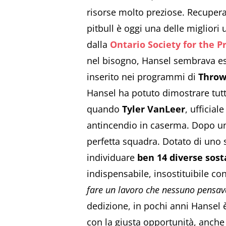
risorse molto preziose. Recupera
pitbull è oggi una delle migliori 
dalla
Ontario Society for the P
nel bisogno, Hansel sembrava esser
inserito nei programmi di
Throw
Hansel ha potuto dimostrare tutt
quando
Tyler VanLeer
, ufficial
antincendio in caserma. Dopo un
perfetta squadra. Dotato di uno s
individuare
ben 14 diverse sost
indispensabile, insostituibile con
fare un lavoro che nessuno pensav
dedizione, in pochi anni Hansel 
con la giusta opportunità, anche 