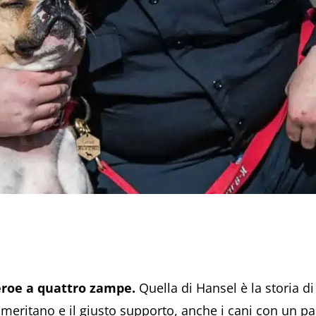
roe a quattro zampe.
Quella di Hansel è la storia di
eritano e il giusto supporto, anche i cani con un pa