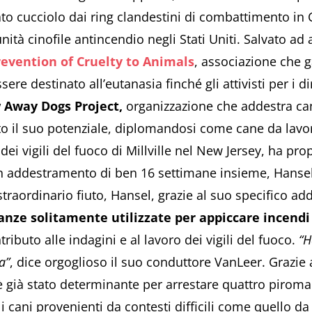
to cucciolo dai ring clandestini di combattimento in
unità cinofile antincendio negli Stati Uniti. Salvato ad
revention of Cruelty to Animals
, associazione che g
e destinato all’eutanasia finché gli attivisti per i di
 Away Dogs Project,
organizzazione che addestra cani
o il suo potenziale, diplomandosi come cane da lavoro
e dei vigili del fuoco di Millville nel New Jersey, ha pro
 addestramento di ben 16 settimane insieme, Hansel 
traordinario fiuto, Hansel, grazie al suo specifico ad
anze solitamente utilizzate per appiccare incendi
tributo alle indagini e al lavoro dei vigili del fuoco.
“H
a”
, dice orgoglioso il suo conduttore VanLeer. Grazie a
è già stato determinante per arrestare quattro piroma
i cani provenienti da contesti difficili come quello 