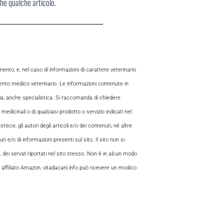
che qualche articolo.
to, e, nel caso di informazioni di carattere veterinario
mento medico veterinario. Le informazioni contenute in
aria, anche specialistica. Si raccomanda di chiedere
 medicinali o di qualsiasi prodotto o servizio indicati nel
sce, gli autori degli articoli e/o dei contenuti, né altre
 e/o di informazioni presenti sul sito. Il sito non si
, dei servizi riportati nel sito stesso. Non è in alcun modo
 di affiliato Amazon, vitadacani.info può ricevere un modico