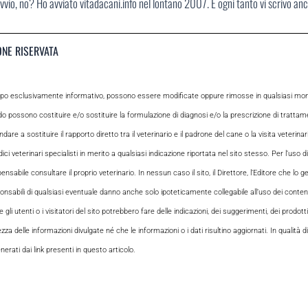
vvio, no? Ho avviato vitadacani.info nel lontano 2007. E ogni tanto vi scrivo an
ONE RISERVATA
opo esclusivamente informativo, possono essere modificate oppure rimosse in qualsiasi momen
odo possono costituire e/o sostituire la formulazione di diagnosi e/o la prescrizione di tratta
e a sostituire il rapporto diretto tra il veterinario e il padrone del cane o la visita veterin
ci veterinari specialisti in merito a qualsiasi indicazione riportata nel sito stesso. Per l’uso di
le consultare il proprio veterinario. In nessun caso il sito, il Direttore, l’Editore che lo gesti
sabili di qualsiasi eventuale danno anche solo ipoteticamente collegabile all’uso dei contenuti
i utenti o i visitatori del sito potrebbero fare delle indicazioni, dei suggerimenti, dei prodotti
ezza delle informazioni divulgate né che le informazioni o i dati risultino aggiornati. In qualità
rati dai link presenti in questo articolo.