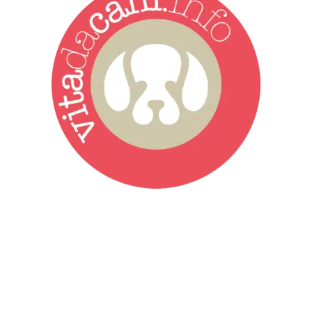
Vita da Cani è la testata giornalistica online punto di riferimento
dell’informazione a tutto tondo sul mondo del cane. Una redazione
giovane e dinamica, sempre sul pezzo, attenta osservatrice di tutto
quel che accade attorno al nostro amico a 4 zampe. News,
approfondimenti, informazione, interviste. Sempre con il cane al
centro del mondo. Online dal 2007. Testata giornalistica registrata
presso il Tribunale di Ancona al nr. 2988/2023. Direttore