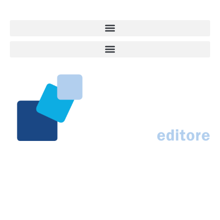
Responsabile Roberto Ceccarelli.
Marco Traferri & C. sas
Via Scrima, 59 – 60126 Ancona
IT02407030424 – REA AN184963
N° Iscrizione al ROC 42296
info@marcotraferrieditore.com
info@vitadacani.info