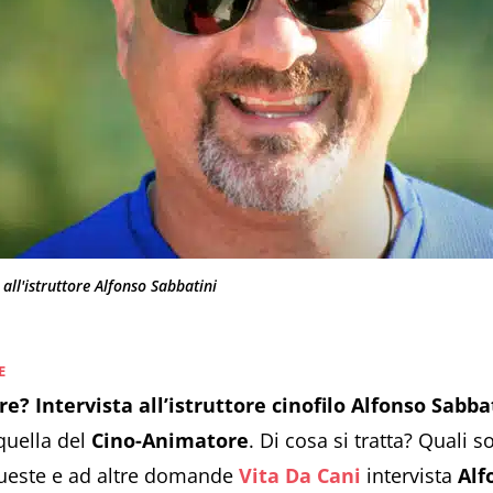
 all'istruttore Alfonso Sabbatini
E
e? Intervista all’istruttore cinofilo Alfonso Sabba
quella del
Cino-Animatore
. Di cosa si tratta? Quali 
ueste e ad altre domande
Vita Da Cani
intervista
Alf