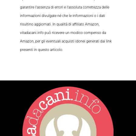
garantire l’assenza di errori e l’assoluta correttezza delle
informazioni divulgate né che le informazioni o i dati
risultino aggiornati. In qualità di affiliato Amazon,
vitadacani.info può ricevere un modico compenso da
Amazon, per gli eventuali acquisti idonei generati dai link
presenti in questo articolo.