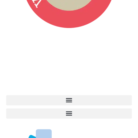
Vita da Cani è la testata giornalistica online punto di riferimento
dell’informazione a tutto tondo sul mondo del cane. Una redazione
giovane e dinamica, sempre sul pezzo, attenta osservatrice di tutto
quel che accade attorno al nostro amico a 4 zampe. News,
approfondimenti, informazione, interviste. Sempre con il cane al
centro del mondo. Online dal 2007. Testata giornalistica registrata
presso il Tribunale di Ancona al nr. 2988/2023. Direttore
Responsabile Roberto Ceccarelli.