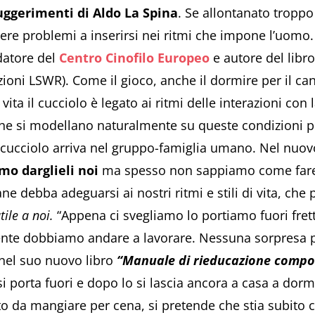
suggerimenti di Aldo La Spina
. Se allontanato troppo 
re problemi a inserirsi nei ritmi che impone l’uomo. 
datore del
Centro Cinofilo Europeo
e autore del libr
zioni LSWR). Come il gioco, anche il dormire per il can
ta il cucciolo è legato ai ritmi delle interazioni con la
i che si modellano naturalmente su queste condizioni
ucciolo arriva nel gruppo-famiglia umano. Nel nuovo 
mo darglieli noi
ma spesso non sappiamo come fare.
e debba adeguarsi ai nostri ritmi e stili di vita, ch
ile a noi.
“Appena ci svegliamo lo portiamo fuori frett
nte dobbiamo andare a lavorare. Nessuna sorpresa poi
 nel suo nuovo libro
“Manuale di rieducazione compo
si porta fuori e dopo lo si lascia ancora a casa a dormi
dato da mangiare per cena, si pretende che stia subit