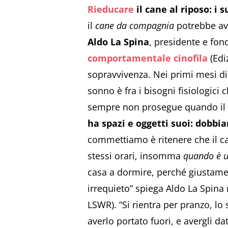
Rieducare
il cane al riposo: i 
il
cane da compagnia
potrebbe ave
Aldo La Spina
, presidente e fon
comportamentale cinofila
(Edi
sopravvivenza. Nei primi mesi di vi
sonno è fra i bisogni fisiologic
sempre non prosegue quando il c
ha spazi e oggetti suoi: dobbia
commettiamo è ritenere che il can
stessi orari, insomma
quando è ut
casa a dormire, perché giustame
irrequieto” spiega Aldo La Spina
LSWR). “Si rientra per pranzo, lo 
averlo portato fuori, e avergli 