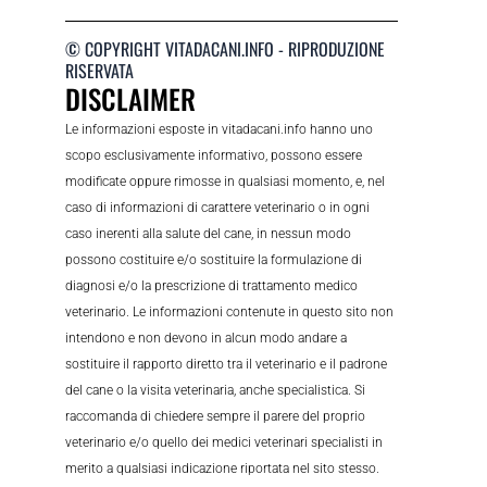
© COPYRIGHT VITADACANI.INFO - RIPRODUZIONE
RISERVATA
DISCLAIMER
Le informazioni esposte in vitadacani.info hanno uno
scopo esclusivamente informativo, possono essere
modificate oppure rimosse in qualsiasi momento, e, nel
caso di informazioni di carattere veterinario o in ogni
caso inerenti alla salute del cane, in nessun modo
possono costituire e/o sostituire la formulazione di
diagnosi e/o la prescrizione di trattamento medico
veterinario. Le informazioni contenute in questo sito non
intendono e non devono in alcun modo andare a
sostituire il rapporto diretto tra il veterinario e il padrone
del cane o la visita veterinaria, anche specialistica. Si
raccomanda di chiedere sempre il parere del proprio
veterinario e/o quello dei medici veterinari specialisti in
merito a qualsiasi indicazione riportata nel sito stesso.