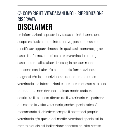
© COPYRIGHT VITADACANI.INFO - RIPRODUZIONE
RISERVATA
DISCLAIMER
Le informazioni esposte in vitadacani.info hanno uno
scopo esclusivamente informativo, possono essere
modificate oppure rimosse in qualsiasi momento, e, nel
caso di informazioni di carattere veterinario o in ogni
caso inerenti alla salute del cane, in nessun modo
possono costituire e/o sostituire la formulazione di
diagnosi e/o la prescrizione di trattamento medico
veterinario. Le informazioni contenute in questo sito non
intendono e non devono in alcun modo andare a
sostituire il rapporto diretto tra il veterinario e il padrone
del cane o la visita veterinaria, anche specialistica. Si
raccomanda di chiedere sempre il parere del proprio
veterinario e/o quello dei medici veterinari specialisti in
merito a qualsiasi indicazione riportata nel sito stesso.