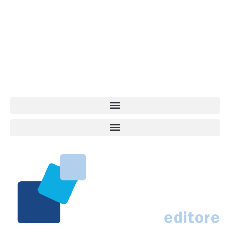
Vita da Cani è la testata giornalistica online punto di riferimento
dell’informazione a tutto tondo sul mondo del cane. Una redazione
giovane e dinamica, sempre sul pezzo, attenta osservatrice di tutto
quel che accade attorno al nostro amico a 4 zampe. News,
approfondimenti, informazione, interviste. Sempre con il cane al
centro del mondo. Online dal 2007. Testata giornalistica registrata
presso il Tribunale di Ancona al nr. 2988/2023. Direttore
Responsabile Roberto Ceccarelli.
Marco Traferri & C. sas