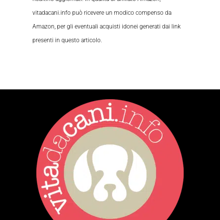
vitadacani.info può ricevere un modico compenso da
Amazon, per gli eventuali acquisti idonei generati dai link
presenti in questo articolo.