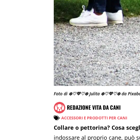
Foto di ❄️♡💛♡❄️ Julita ❄️♡💛♡❄️ da Pixab
REDAZIONE VITA DA CANI
ACCESSORI E PRODOTTI PER CANI
Collare o pettorina? Cosa scegl
indossare al proprio cane, può s