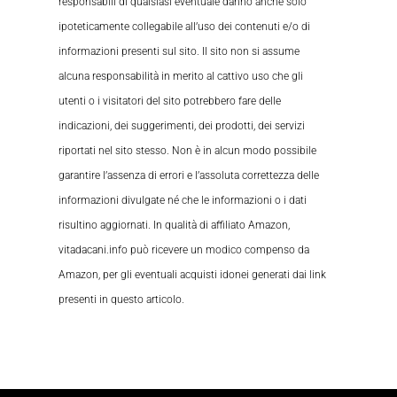
responsabili di qualsiasi eventuale danno anche solo
ipoteticamente collegabile all’uso dei contenuti e/o di
informazioni presenti sul sito. Il sito non si assume
alcuna responsabilità in merito al cattivo uso che gli
utenti o i visitatori del sito potrebbero fare delle
indicazioni, dei suggerimenti, dei prodotti, dei servizi
riportati nel sito stesso. Non è in alcun modo possibile
garantire l’assenza di errori e l’assoluta correttezza delle
informazioni divulgate né che le informazioni o i dati
risultino aggiornati. In qualità di affiliato Amazon,
vitadacani.info può ricevere un modico compenso da
Amazon, per gli eventuali acquisti idonei generati dai link
presenti in questo articolo.