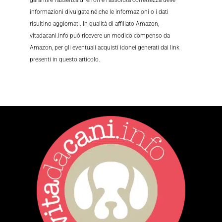
informazioni divulgate né che le informazioni o i dati
risultino aggiornati. In qualità di affiliato Amazon,
vitadacani.info può ricevere un modico compenso da
Amazon, per gli eventuali acquisti idonei generati dai link
presenti in questo articolo.