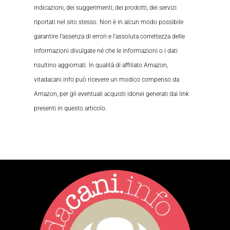
indicazioni, dei suggerimenti, dei prodotti, dei servizi
riportati nel sito stesso. Non è in alcun modo possibile
garantire l’assenza di errori e l’assoluta correttezza delle
informazioni divulgate né che le informazioni o i dati
risultino aggiornati. In qualità di affiliato Amazon,
vitadacani.info può ricevere un modico compenso da
Amazon, per gli eventuali acquisti idonei generati dai link
presenti in questo articolo.