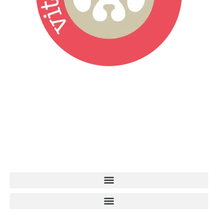
Vita da Cani è la testata giornalistica online punto di riferimento
dell’informazione a tutto tondo sul mondo del cane. Una redazione
giovane e dinamica, sempre sul pezzo, attenta osservatrice di tutto
quel che accade attorno al nostro amico a 4 zampe. News,
approfondimenti, informazione, interviste. Sempre con il cane al
centro del mondo. Online dal 2007. Testata giornalistica registrata
presso il Tribunale di Ancona al nr. 2988/2023. Direttore
Responsabile Roberto Ceccarelli.