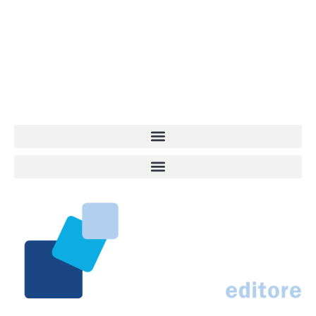
dell’informazione a tutto tondo sul mondo del cane. Una redazione
giovane e dinamica, sempre sul pezzo, attenta osservatrice di tutto
quel che accade attorno al nostro amico a 4 zampe. News,
approfondimenti, informazione, interviste. Sempre con il cane al
centro del mondo. Online dal 2007. Testata giornalistica registrata
presso il Tribunale di Ancona al nr. 2988/2023. Direttore
Responsabile Roberto Ceccarelli.
Marco Traferri & C. sas