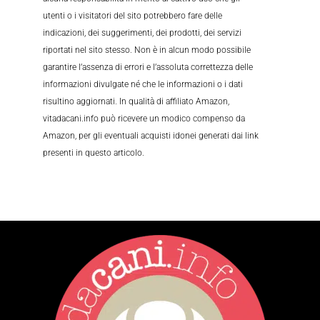
utenti o i visitatori del sito potrebbero fare delle
indicazioni, dei suggerimenti, dei prodotti, dei servizi
riportati nel sito stesso. Non è in alcun modo possibile
garantire l’assenza di errori e l’assoluta correttezza delle
informazioni divulgate né che le informazioni o i dati
risultino aggiornati. In qualità di affiliato Amazon,
vitadacani.info può ricevere un modico compenso da
Amazon, per gli eventuali acquisti idonei generati dai link
presenti in questo articolo.