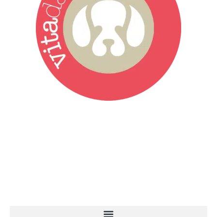
Vita da Cani è la testata giornalistica online punto di riferimento
dell’informazione a tutto tondo sul mondo del cane. Una redazione
giovane e dinamica, sempre sul pezzo, attenta osservatrice di tutto
quel che accade attorno al nostro amico a 4 zampe. News,
approfondimenti, informazione, interviste. Sempre con il cane al
centro del mondo. Online dal 2007. Testata giornalistica registrata
presso il Tribunale di Ancona al nr. 2988/2023. Direttore
Responsabile Roberto Ceccarelli.