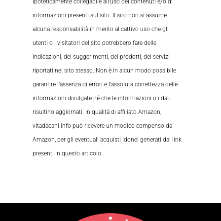
ipoteticamente collegabile all’uso dei contenuti e/o di
informazioni presenti sul sito. Il sito non si assume
alcuna responsabilità in merito al cattivo uso che gli
utenti o i visitatori del sito potrebbero fare delle
indicazioni, dei suggerimenti, dei prodotti, dei servizi
riportati nel sito stesso. Non è in alcun modo possibile
garantire l’assenza di errori e l’assoluta correttezza delle
informazioni divulgate né che le informazioni o i dati
risultino aggiornati. In qualità di affiliato Amazon,
vitadacani.info può ricevere un modico compenso da
Amazon, per gli eventuali acquisti idonei generati dai link
presenti in questo articolo.