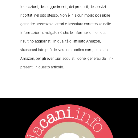
indicazioni, dei suggerimenti, dei prodotti, dei servizi
riportati nel sito stesso. Non è in alcun modo possibile
garantire l’assenza di errori e l’assoluta correttezza delle
informazioni divulgate né che le informazioni o i dati
risultino aggiornati. In qualità di affiliato Amazon,
vitadacani.info può ricevere un modico compenso da
Amazon, per gli eventuali acquisti idonei generati dai link
presenti in questo articolo.