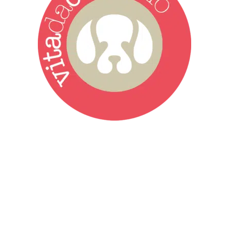
Vita da Cani è la testata giornalistica online punto di riferimento
dell’informazione a tutto tondo sul mondo del cane. Una redazione
giovane e dinamica, sempre sul pezzo, attenta osservatrice di tutto
quel che accade attorno al nostro amico a 4 zampe. News,
approfondimenti, informazione, interviste. Sempre con il cane al
centro del mondo. Online dal 2007. Testata giornalistica registrata
presso il Tribunale di Ancona al nr. 2988/2023. Direttore
Responsabile Roberto Ceccarelli.