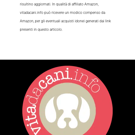
risultino aggiornati. In qualità di affiliato Amazon,
vitadacani.info può ricevere un modico compenso da
Amazon, per gli eventuali acquisti idonei generati dai link
presenti in questo articolo.